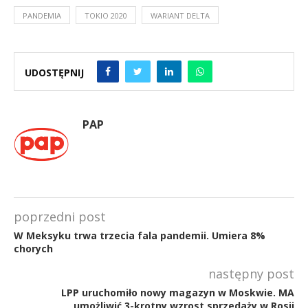
PANDEMIA
TOKIO 2020
WARIANT DELTA
UDOSTĘPNIJ
PAP
poprzedni post
W Meksyku trwa trzecia fala pandemii. Umiera 8%
chorych
następny post
LPP uruchomiło nowy magazyn w Moskwie. MA
umożliwić 3-krotny wzrost sprzedaży w Rosji