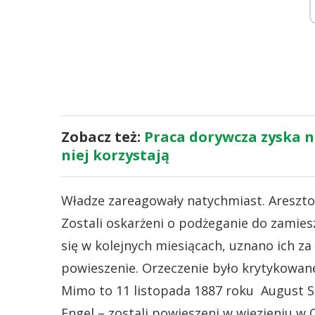
Zobacz też:
Praca dorywcza zyska na
niej korzystają
Władze zareagowały natychmiast. Areszto
Zostali oskarżeni o podżeganie do zamies
się w kolejnych miesiącach, uznano ich za
powieszenie. Orzeczenie było krytykowane
Mimo to 11 listopada 1887 roku August Sp
Engel – zostali powieszeni w więzieniu w C