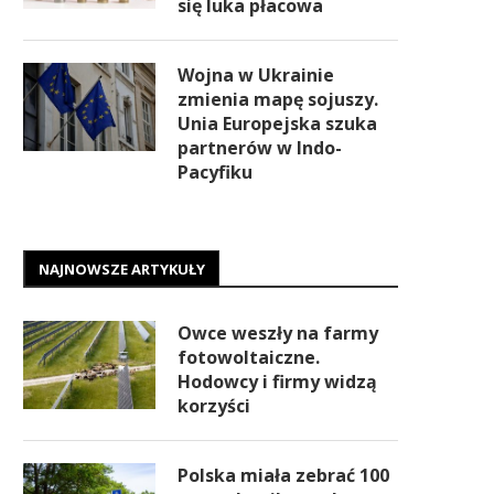
się luka płacowa
Wojna w Ukrainie
zmienia mapę sojuszy.
Unia Europejska szuka
partnerów w Indo-
Pacyfiku
NAJNOWSZE ARTYKUŁY
Owce weszły na farmy
fotowoltaiczne.
Hodowcy i firmy widzą
korzyści
Polska miała zebrać 100