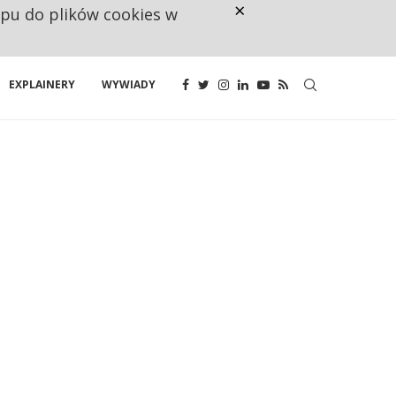
×
ępu do plików cookies w
NA JEDEN WAKAT PRZYPADAJĄ 
EXPLAINERY
WYWIADY