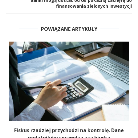
Banki mogą dostać od UE pokaźną zachętę do
finansowania zielonych inwestycji
POWIĄZANE ARTYKUŁY
Fiskus rzadziej przychodzi na kontrolę. Dane
podatników sprawdza zza biurka