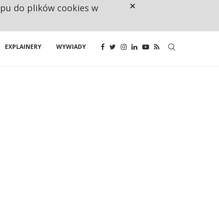
×
ępu do plików cookies w
RESTRYKCJE CHIN UDERZAJĄ W E
EXPLAINERY
WYWIADY