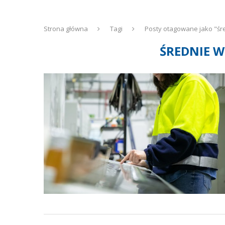
Strona główna
Tagi
Posty otagowane jako "ś
ŚREDNIE 