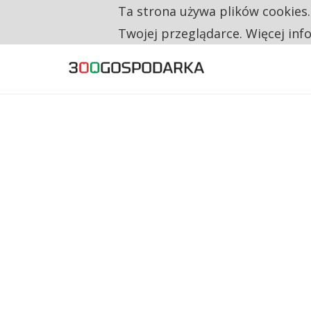
Ta strona używa plików cookies
TYLKO U NAS
TRZECH NA CZTERECH PONOWNIE ZAŁOŻYŁO
Twojej przeglądarce. Więcej inf