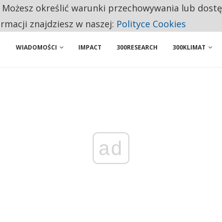
. Możesz określić warunki przechowywania lub dost
BY WŁASNĄ FIRMĘ. INNYM JUŻ TAK ŁATWO JEJ NIE POLECAJĄ
ormacji znajdziesz w naszej:
Polityce Cookies
WIADOMOŚCI
IMPACT
300RESEARCH
300KLIMAT
ad