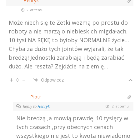
Henryk
2 lat temu
Może niech się te Zetki wezmą po prostu do
roboty a nie marzą o niebieskich migdałach.
10 tysi NA RĘKĘ to byłoby NORMALNE życie…
Chyba za dużo tych jointów wyjarali, że tak
bredzą! Jednostki zarabiają i będą zarabiać
dużo. Ale reszta? Zejdźcie na ziemię…
0
Odpowiedz
Piotr
Reply to
Henryk
2 lat temu
Nie bredzą ,a mowią prawdę. 10 tysięcy w
tych czasach ,przy obecnych cenach
wszystkiego nie jest to kwota niewiadomo