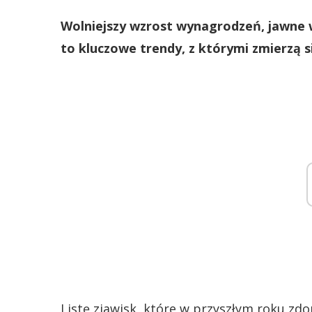
Wolniejszy wzrost wynagrodzeń, jawne w
to kluczowe trendy, z którymi zmierzą s
Listę zjawisk, które w przyszłym roku zd