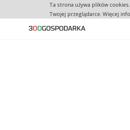
Ta strona używa plików cookies
TYLKO U NAS
CO TRZECIĄ ZŁOTÓWKĘ Z EMERYTURY SE
Twojej przeglądarce. Więcej inf