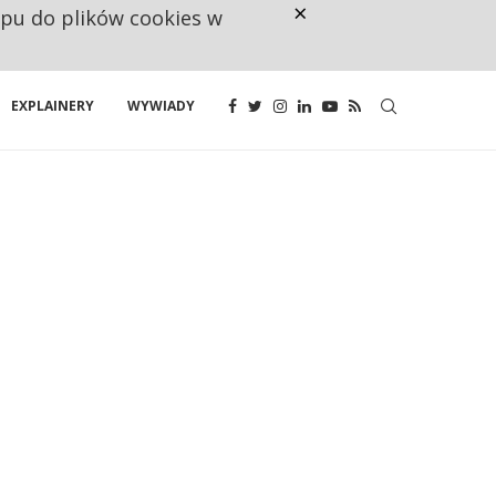
×
ępu do plików cookies w
NA JEDEN WAKAT PRZYPADAJĄ 
EXPLAINERY
WYWIADY