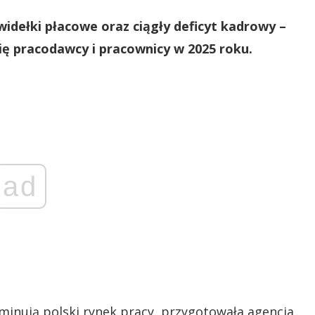
idełki płacowe oraz ciągły deficyt kadrowy –
ię pracodawcy i pracownicy w 2025 roku.
ad
ominują polski rynek pracy, przygotowała agencja