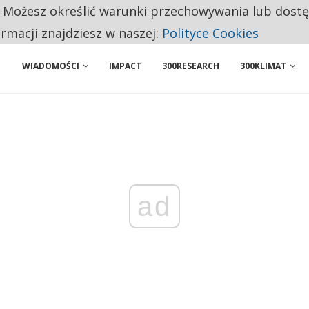
. Możesz określić warunki przechowywania lub dost
NIORZY PRZEZNACZAJĄ NA PODSTAWOWE ZAKUPY
ormacji znajdziesz w naszej:
Polityce Cookies
WIADOMOŚCI
IMPACT
300RESEARCH
300KLIMAT
ad