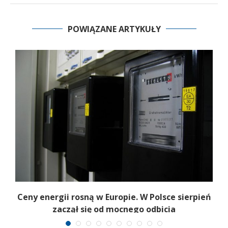
POWIĄZANE ARTYKUŁY
Ceny energii rosną w Europie. W Polsce sierpień
K
zaczął się od mocnego odbicia