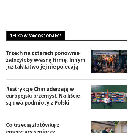
TYLKO W 300GOSPODARCE
Trzech na czterech ponownie
założyłoby własną firmę. Innym
już tak łatwo jej nie polecają
Restrykcje Chin uderzają w
europejski przemysł. Na liście
są dwa podmioty z Polski
Co trzecią złotówkę z
emerytury seniorzy