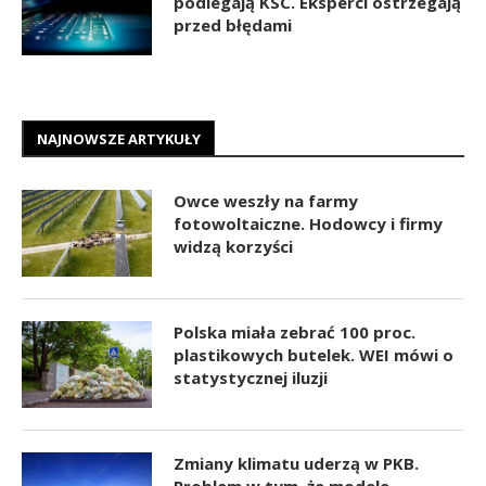
podlegają KSC. Eksperci ostrzegają
przed błędami
NAJNOWSZE ARTYKUŁY
Owce weszły na farmy
fotowoltaiczne. Hodowcy i firmy
widzą korzyści
Polska miała zebrać 100 proc.
plastikowych butelek. WEI mówi o
statystycznej iluzji
Zmiany klimatu uderzą w PKB.
Problem w tym, że modele