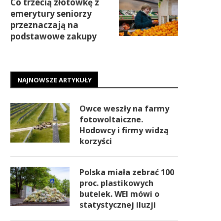
Co trzecią złotówkę z
emerytury seniorzy
przeznaczają na
podstawowe zakupy
NAJNOWSZE ARTYKUŁY
Owce weszły na farmy
fotowoltaiczne.
Hodowcy i firmy widzą
korzyści
Polska miała zebrać 100
proc. plastikowych
butelek. WEI mówi o
statystycznej iluzji