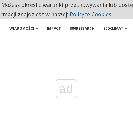
. Możesz określić warunki przechowywania lub dost
 PRZEMYSŁ. NA LIŚCIE SĄ DWA PODMIOTY Z POLSKI
ormacji znajdziesz w naszej:
Polityce Cookies
NIORZY PRZEZNACZAJĄ NA PODSTAWOWE ZAKUPY
WIADOMOŚCI
IMPACT
300RESEARCH
300KLIMAT
ad