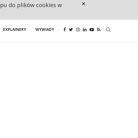
×
ępu do plików cookies w
NA JEDEN WAKAT PRZYPADAJĄ 
EXPLAINERY
WYWIADY