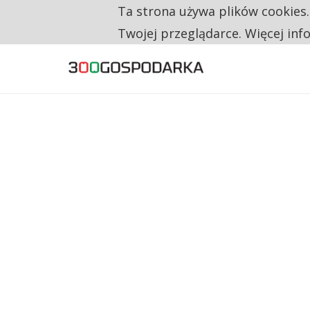
Ta strona używa plików cookies
RESTRYKCJE CHIN UDERZAJĄ W EUROPEJSKI
TYLKO U NAS
Twojej przeglądarce. Więcej inf
CO TRZECIĄ ZŁOTÓWKĘ Z EMERYTURY SE