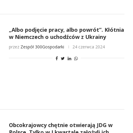
„Albo podjęcie pracy, albo powrót”. Kłótnia
w Niemczech o uchodźców z Ukrainy
przez
Zespół 300Gospodarki
24 czerwca 2024
Obcokrajowcy chętnie otwierają JDG w
Polsce. Tylko w I kwartale założyli ich