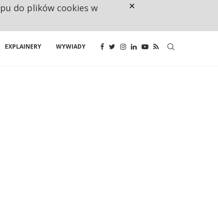
×
ępu do plików cookies w
NA JEDEN WAKAT PRZYPADAJĄ 
EXPLAINERY
WYWIADY