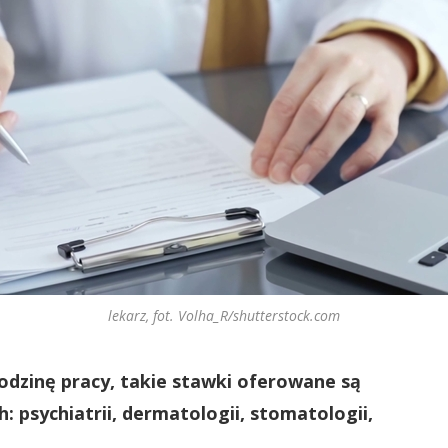
lekarz, fot. Volha_R/shutterstock.com
godzinę pracy, takie stawki oferowane są
: psychiatrii, dermatologii, stomatologii,