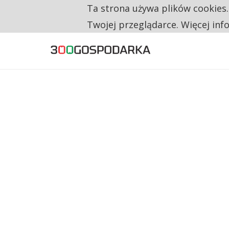
Ta strona używa plików cookies
TYLKO U NAS
CO TRZECIĄ ZŁOTÓWKĘ Z EMERYTURY SE
Twojej przeglądarce. Więcej inf