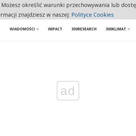
. Możesz określić warunki przechowywania lub dost
NIORZY PRZEZNACZAJĄ NA PODSTAWOWE ZAKUPY
ormacji znajdziesz w naszej:
Polityce Cookies
WIADOMOŚCI
IMPACT
300RESEARCH
300KLIMAT
ad