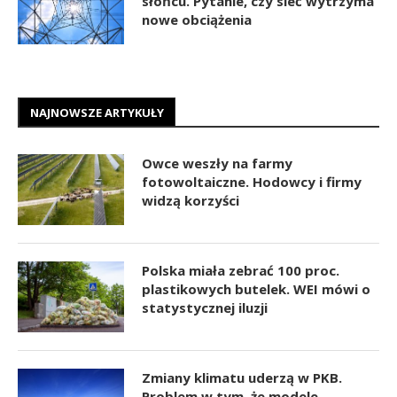
słońcu. Pytanie, czy sieć wytrzyma
nowe obciążenia
NAJNOWSZE ARTYKUŁY
Owce weszły na farmy
fotowoltaiczne. Hodowcy i firmy
widzą korzyści
Polska miała zebrać 100 proc.
plastikowych butelek. WEI mówi o
statystycznej iluzji
Zmiany klimatu uderzą w PKB.
Problem w tym, że modele