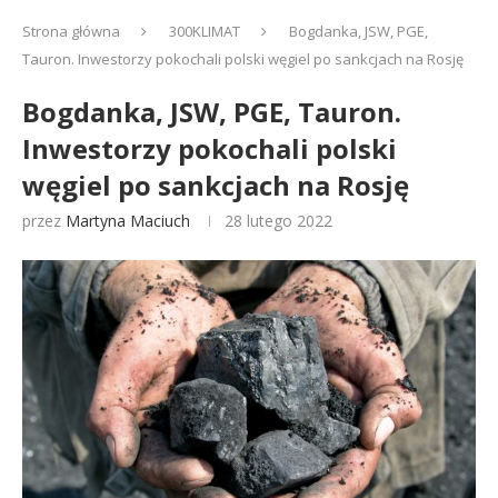
Strona główna
300KLIMAT
Bogdanka, JSW, PGE,
Tauron. Inwestorzy pokochali polski węgiel po sankcjach na Rosję
Bogdanka, JSW, PGE, Tauron.
Inwestorzy pokochali polski
węgiel po sankcjach na Rosję
przez
Martyna Maciuch
28 lutego 2022