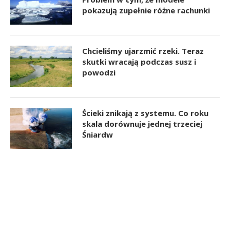
pokazują zupełnie różne rachunki
Chcieliśmy ujarzmić rzeki. Teraz
skutki wracają podczas susz i
powodzi
Ścieki znikają z systemu. Co roku
skala dorównuje jednej trzeciej
Śniardw