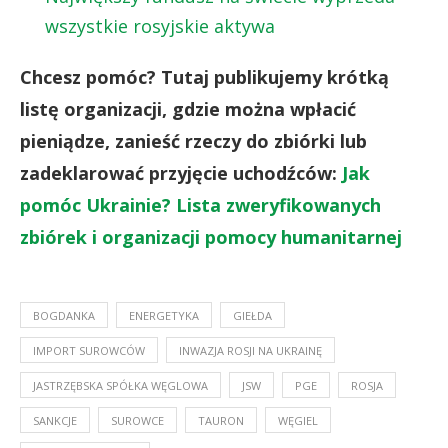
wszystkie rosyjskie aktywa
Chcesz pomóc? Tutaj publikujemy krótką
listę organizacji, gdzie można wpłacić
pieniądze, zanieść rzeczy do zbiórki lub
zadeklarować przyjęcie uchodźców:
Jak
pomóc Ukrainie? Lista zweryfikowanych
zbiórek i organizacji pomocy humanitarnej
BOGDANKA
ENERGETYKA
GIEŁDA
IMPORT SUROWCÓW
INWAZJA ROSJI NA UKRAINĘ
JASTRZĘBSKA SPÓŁKA WĘGLOWA
JSW
PGE
ROSJA
SANKCJE
SUROWCE
TAURON
WĘGIEL