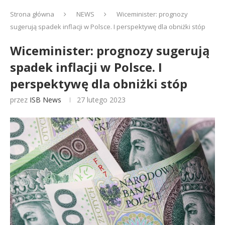
Strona główna
NEWS
Wiceminister: prognozy
sugerują spadek inflacji w Polsce. I perspektywę dla obniżki stóp
Wiceminister: prognozy sugerują
spadek inflacji w Polsce. I
perspektywę dla obniżki stóp
przez
ISB News
27 lutego 2023