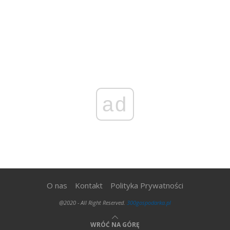
ad
O nas
Kontakt
Polityka Prywatności
@2020 - All Right Reserved.
300gospodarka.pl
WRÓĆ NA GÓRĘ