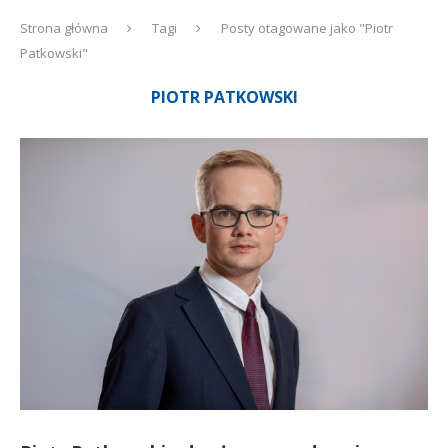
Strona główna
Tagi
Posty otagowane jako "Piotr
Patkowski"
PIOTR PATKOWSKI