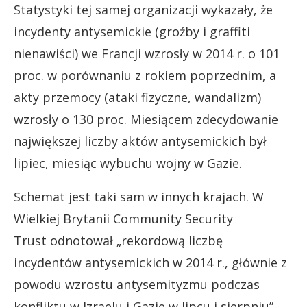
Statystyki tej samej organizacji wykazały, że
incydenty antysemickie (groźby i graffiti
nienawiści) we Francji wzrosły w 2014 r. o 101
proc. w porównaniu z rokiem poprzednim, a
akty przemocy (ataki fizyczne, wandalizm)
wzrosły o 130 proc. Miesiącem zdecydowanie
największej liczby aktów antysemickich był
lipiec, miesiąc wybuchu wojny w Gazie.
Schemat jest taki sam w innych krajach. W
Wielkiej Brytanii Community Security
Trust odnotował „rekordową liczbę
incydentów antysemickich w 2014 r., głównie z
powodu wzrostu antysemityzmu podczas
konfliktu w Izraelu i Gazie w lipcu i sierpniu”.