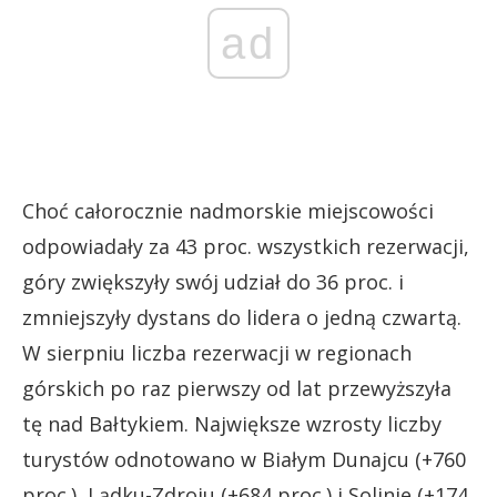
ad
Choć całorocznie nadmorskie miejscowości
odpowiadały za 43 proc. wszystkich rezerwacji,
góry zwiększyły swój udział do 36 proc. i
zmniejszyły dystans do lidera o jedną czwartą.
W sierpniu liczba rezerwacji w regionach
górskich po raz pierwszy od lat przewyższyła
tę nad Bałtykiem. Największe wzrosty liczby
turystów odnotowano w Białym Dunajcu (+760
proc.), Lądku-Zdroju (+684 proc.) i Solinie (+174