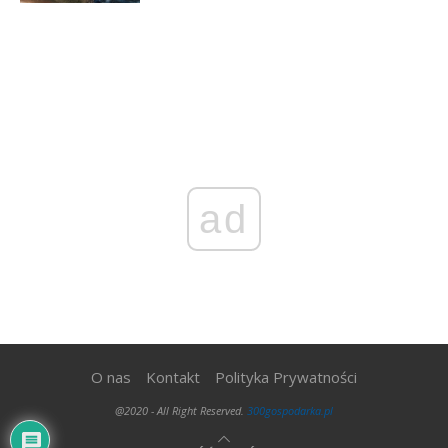
ad
O nas
Kontakt
Polityka Prywatności
@2020 - All Right Reserved.
300gospodarka.pl