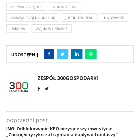
AKTYWA ROSYJSKIE
DONALD TUSK
INWAZJA ROSJI NA UKRAINĘ
JUSTIN TRUDEAU
NAJNOWSZE
UKRAINA
WOJNA W UKRAINIE
UDOSTĘPNIJ
ZESPÓŁ 300GOSPODARKI
poprzedni post
ING: Odblokowanie KPO przyspieszy inwestycje.
„Zniknęło ryzyko zatrzymania napływu funduszy”