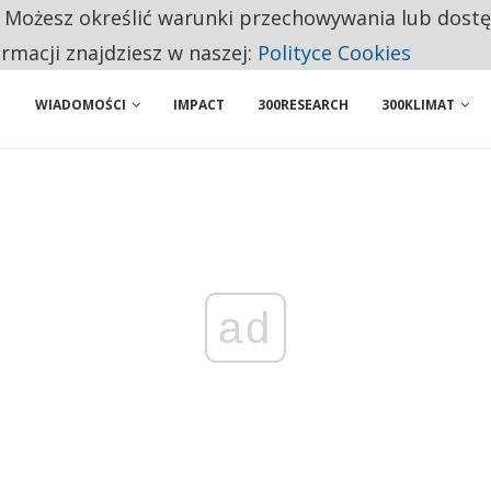
. Możesz określić warunki przechowywania lub dost
ENIA. WIELU KANDYDATÓW NIE ROZPOCZYNA PRACY
ormacji znajdziesz w naszej:
Polityce Cookies
WIADOMOŚCI
IMPACT
300RESEARCH
300KLIMAT
ad