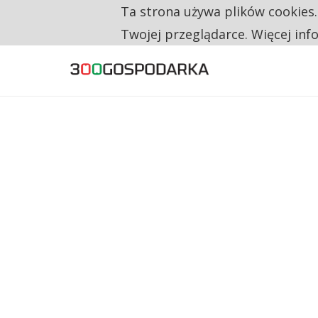
Ta strona używa plików cookies
TYLKO U NAS
NA JEDEN WAKAT PRZYPADAJĄ 62 ZGŁOSZ
Twojej przeglądarce. Więcej inf