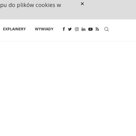
×
ępu do plików cookies w
160 ZNAKÓW TO ZA MAŁO. FUND
EXPLAINERY
WYWIADY