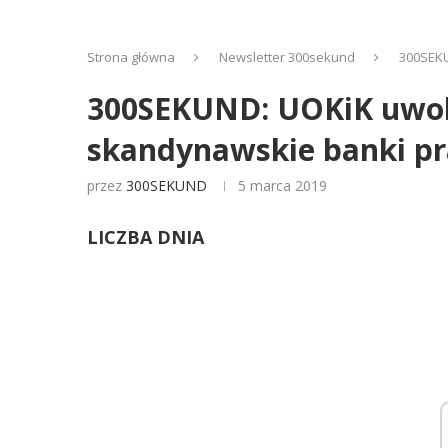
Strona główna
Newsletter 300sekund
300SEKU
300SEKUND: UOKiK uwoln
skandynawskie banki pra
przez
300SEKUND
5 marca 2019
LICZBA DNIA