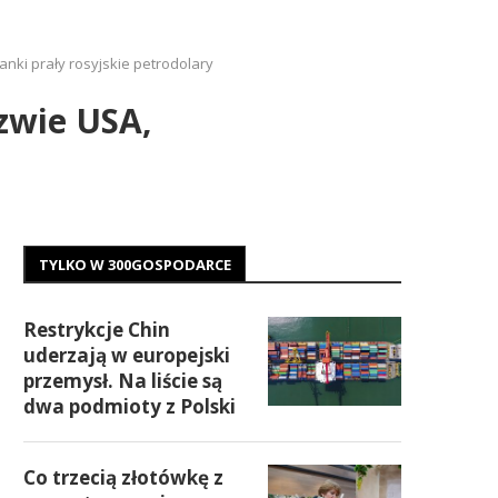
ki prały rosyjskie petrodolary
zwie USA,
TYLKO W 300GOSPODARCE
Restrykcje Chin
uderzają w europejski
przemysł. Na liście są
dwa podmioty z Polski
Co trzecią złotówkę z