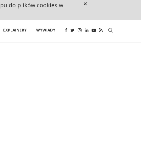
×
ępu do plików cookies w
RESTRYKCJE CHIN UDERZAJĄ W E
EXPLAINERY
WYWIADY