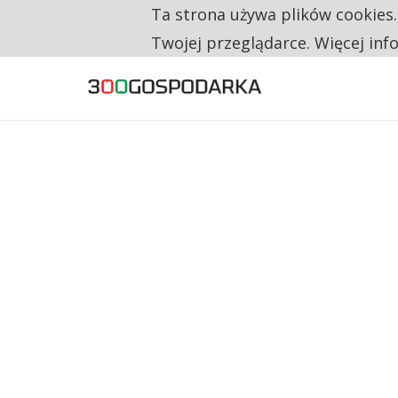
Ta strona używa plików cookies
TYLKO U NAS
TRZECH NA CZTERECH PONOWNIE ZAŁOŻYŁO
Twojej przeglądarce. Więcej inf