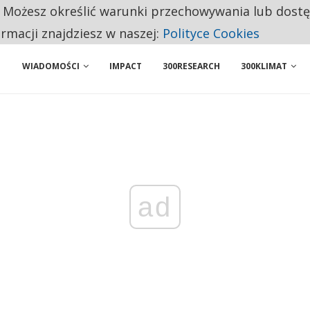
. Możesz określić warunki przechowywania lub dost
BY WŁASNĄ FIRMĘ. INNYM JUŻ TAK ŁATWO JEJ NIE POLECAJĄ
ormacji znajdziesz w naszej:
Polityce Cookies
WIADOMOŚCI
IMPACT
300RESEARCH
300KLIMAT
ad