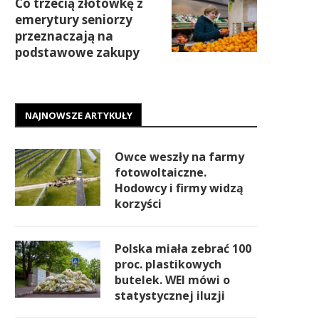
Co trzecią złotówkę z
emerytury seniorzy
przeznaczają na
podstawowe zakupy
NAJNOWSZE ARTYKUŁY
Owce weszły na farmy
fotowoltaiczne.
Hodowcy i firmy widzą
korzyści
Polska miała zebrać 100
proc. plastikowych
butelek. WEI mówi o
statystycznej iluzji