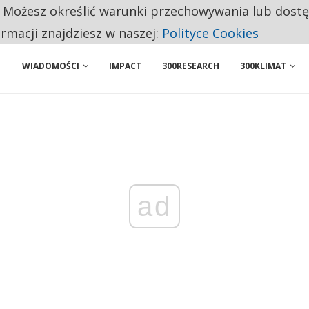
. Możesz określić warunki przechowywania lub dost
 PRZEMYSŁ. NA LIŚCIE SĄ DWA PODMIOTY Z POLSKI
ormacji znajdziesz w naszej:
Polityce Cookies
WIADOMOŚCI
IMPACT
300RESEARCH
300KLIMAT
ad