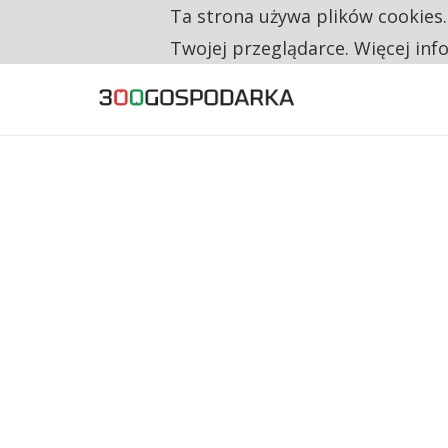
Ta strona używa plików cookies
TYLKO U NAS
RESTRYKCJE CHIN UDERZAJĄ W EUROPEJSKI
Twojej przeglądarce. Więcej inf