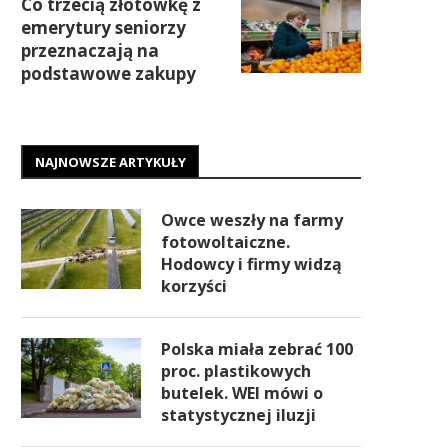
Co trzecią złotówkę z
emerytury seniorzy
przeznaczają na
podstawowe zakupy
NAJNOWSZE ARTYKUŁY
Owce weszły na farmy
fotowoltaiczne.
Hodowcy i firmy widzą
korzyści
Polska miała zebrać 100
proc. plastikowych
butelek. WEI mówi o
statystycznej iluzji