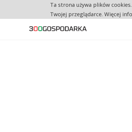
Ta strona używa plików cookies
TYLKO U NAS
RESTRYKCJE CHIN UDERZAJĄ W EUROPEJSKI
Twojej przeglądarce. Więcej inf