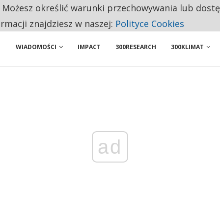
. Możesz określić warunki przechowywania lub dost
 PRZEMYSŁ. NA LIŚCIE SĄ DWA PODMIOTY Z POLSKI
ormacji znajdziesz w naszej:
Polityce Cookies
WIADOMOŚCI
IMPACT
300RESEARCH
300KLIMAT
ad