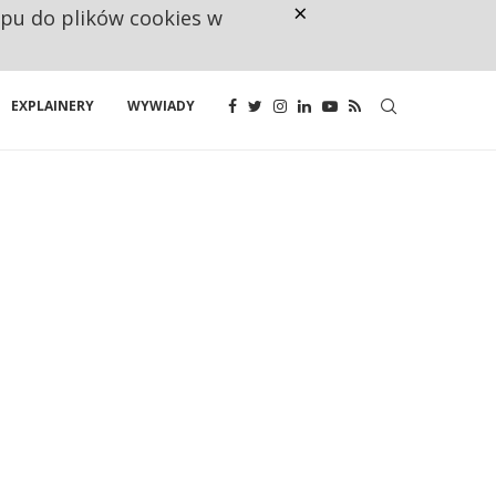
×
ępu do plików cookies w
CO TRZECIĄ ZŁOTÓWKĘ Z EMER
EXPLAINERY
WYWIADY