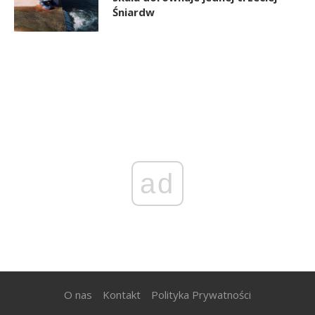
Śniardw
ad
O nas
Kontakt
Polityka Prywatności