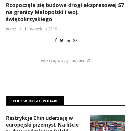
Rozpoczęła się budowa drogi ekspresowej S7
na granicy Małopolski i woj.
świętokrzyskiego
przez
11 września 2019
WCZYTAJ WIĘCEJ POSTÓW
TYLKO W 300GOSPODARCE
Restrykcje Chin uderzają w
europejski przemysł. Na liście