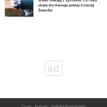
Ścieki znikają z systemu. Co roku
skala dorównuje jednej trzeciej
Śniardw
ad
O nas
Kontakt
Polityka Prywatności