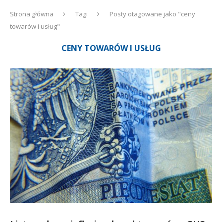
Strona główna
Tagi
Posty otagowane jako "ceny
towarów i usług"
CENY TOWARÓW I USŁUG