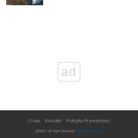
ad
O nas
Kontakt
Polityka Prywatności
@2020 - All Right Reserved.
300gospodarka.pl