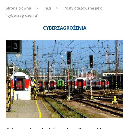
Strona główna
Tagi
Posty otagowane jako
"cyberzagrożenia"
CYBERZAGROŻENIA