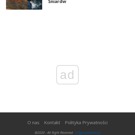
Śniardw
ad
O nas
Kontakt
Polityka Prywatności
@2020 - All Right Reserved.
300gospodarka.pl