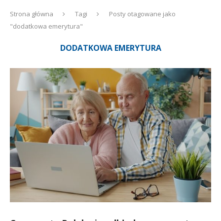
Strona główna
Tagi
Posty otagowane jako
"dodatkowa emerytura"
DODATKOWA EMERYTURA