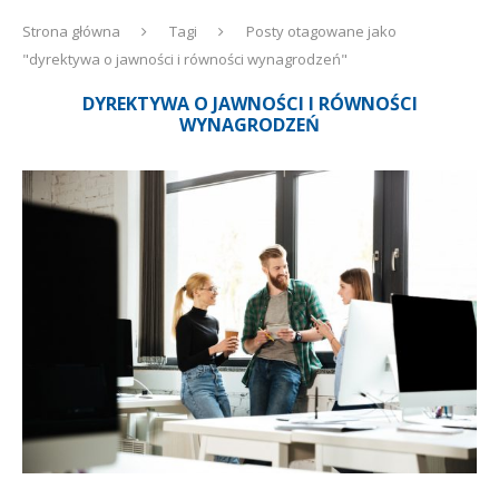
Strona główna
Tagi
Posty otagowane jako
"dyrektywa o jawności i równości wynagrodzeń"
DYREKTYWA O JAWNOŚCI I RÓWNOŚCI
WYNAGRODZEŃ