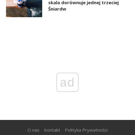
skala dorównuje jednej trzeciej
Śniardw
ad
O nas
Kontakt
Polityka Prywatności