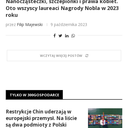
Nanocząsteczki, szczepionki i prawa kobiet.
Oto wszyscy laureaci Nagrody Nobla w 2023
roku
przez
Filip Majewski
9 października 2023
WCZYTAJ WIĘCEJ POSTÓW
TYLKO W 300GOSPODARCE
Restrykcje Chin uderzają w
europejski przemysł. Na liście
są dwa podmioty z Polski