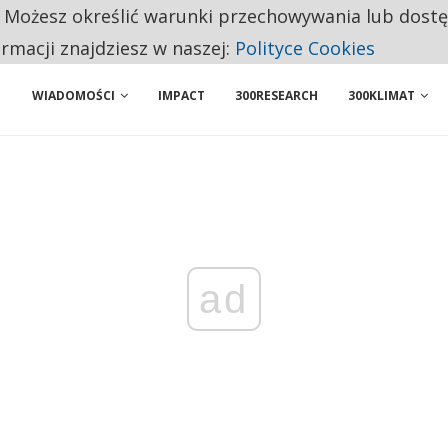
. Możesz określić warunki przechowywania lub dost
NIORZY PRZEZNACZAJĄ NA PODSTAWOWE ZAKUPY
ormacji znajdziesz w naszej:
Polityce Cookies
WIADOMOŚCI
IMPACT
300RESEARCH
300KLIMAT
ad