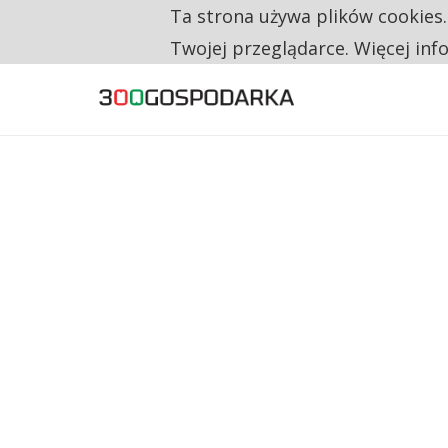
Ta strona używa plików cookies
TYLKO U NAS
CO TRZECIĄ ZŁOTÓWKĘ Z EMERYTURY SE
Twojej przeglądarce. Więcej inf