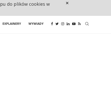
×
ępu do plików cookies w
NA JEDEN WAKAT PRZYPADAJĄ 
EXPLAINERY
WYWIADY