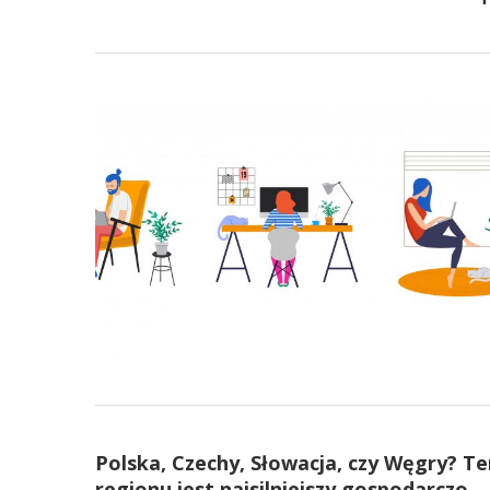
Polska, Czechy, Słowacja, czy Węgry? Te
regionu jest najsilniejszy gospodarczo