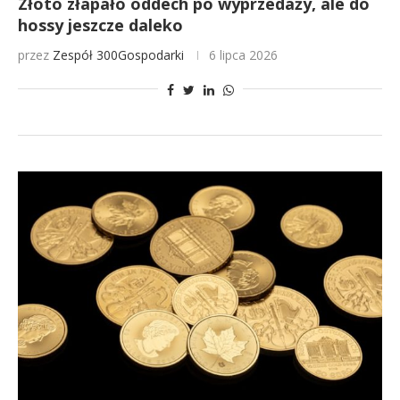
Złoto złapało oddech po wyprzedaży, ale do
hossy jeszcze daleko
przez
Zespół 300Gospodarki
6 lipca 2026