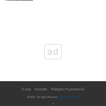
ad
O nas
Kontakt
Polityka Prywatności
@2020 - All Right Reserved.
300gospodarka.pl