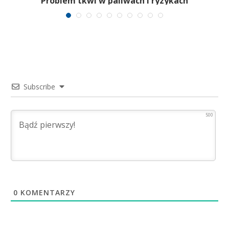
Problem tkwi w paliwach i ryzykach
surowcowych
Subscribe
500
0
KOMENTARZY