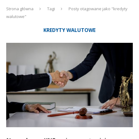
Strona główna
Tagi
Posty otagowane jako "kredyty
walutowe"
KREDYTY WALUTOWE