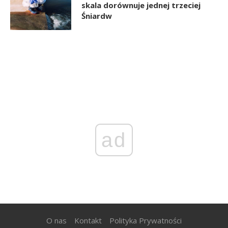
skala dorównuje jednej trzeciej
Śniardw
ad
O nas
Kontakt
Polityka Prywatności