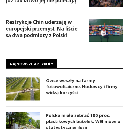
już tak łatwo jej nie polecają
Restrykcje Chin uderzają w
europejski przemysł. Na liście
są dwa podmioty z Polski
NAJNOWSZE ARTYKUŁY
Owce weszły na farmy
fotowoltaiczne. Hodowcy i firmy
widzą korzyści
Polska miała zebrać 100 proc.
plastikowych butelek. WEI mówi o
statystycznej iluzji