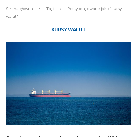
Strona główna
Tagi
Posty otagowane jako "kursy
walut"
KURSY WALUT