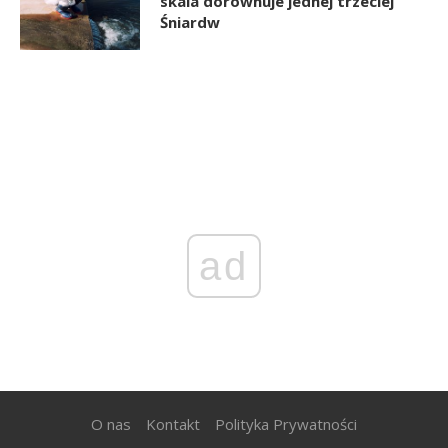
skala dorównuje jednej trzeciej
Śniardw
ad
O nas
Kontakt
Polityka Prywatności