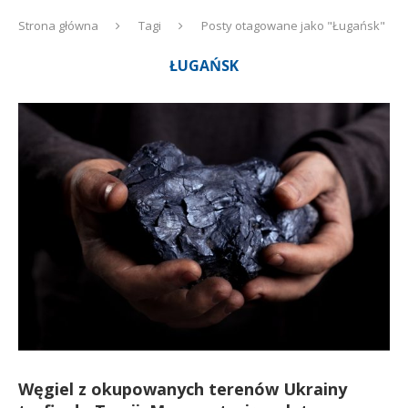
Strona główna
Tagi
Posty otagowane jako "Ługańsk"
ŁUGAŃSK
Węgiel z okupowanych terenów Ukrainy