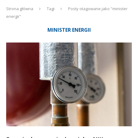
Strona główna
Tagi
Posty otagowane jako "minister
energii"
MINISTER ENERGII