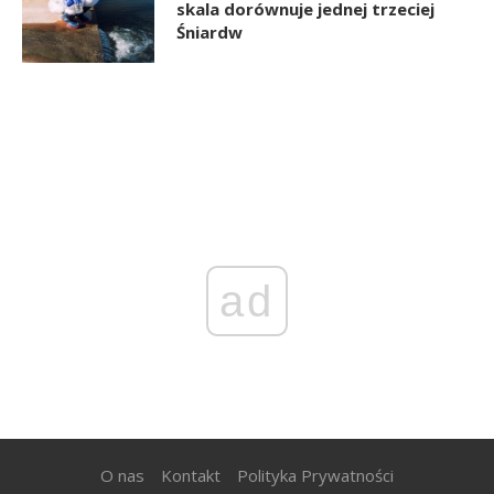
skala dorównuje jednej trzeciej
Śniardw
ad
O nas
Kontakt
Polityka Prywatności