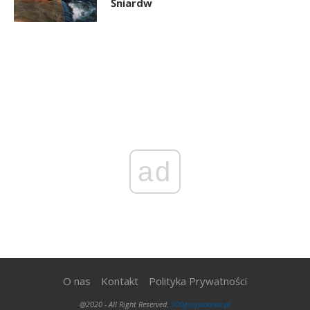
Śniardw
ad
O nas
Kontakt
Polityka Prywatności
@2020 - All Right Reserved.
300gospodarka.pl