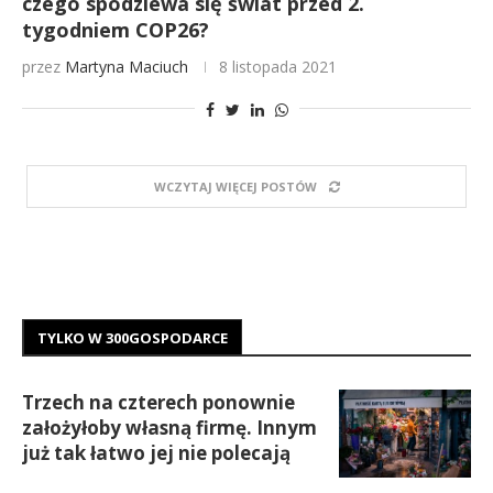
czego spodziewa się świat przed 2.
tygodniem COP26?
przez
Martyna Maciuch
8 listopada 2021
WCZYTAJ WIĘCEJ POSTÓW
TYLKO W 300GOSPODARCE
Trzech na czterech ponownie
założyłoby własną firmę. Innym
już tak łatwo jej nie polecają