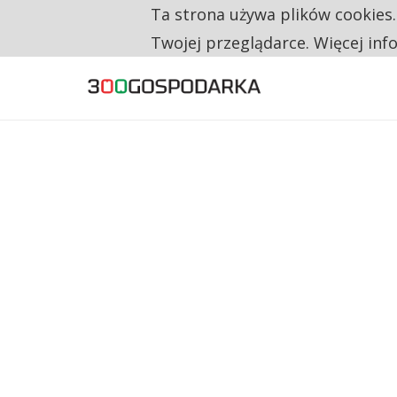
Ta strona używa plików cookies
TYLKO U NAS
TRZECH NA CZTERECH PONOWNIE ZAŁOŻYŁO
Twojej przeglądarce. Więcej inf