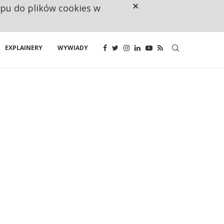
×
ępu do plików cookies w
RESTRYKCJE CHIN UDERZAJĄ W E
EXPLAINERY
WYWIADY