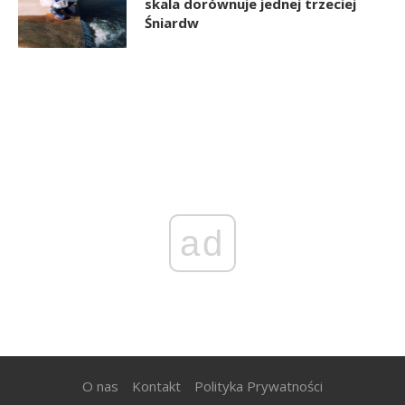
skala dorównuje jednej trzeciej
Śniardw
ad
O nas
Kontakt
Polityka Prywatności