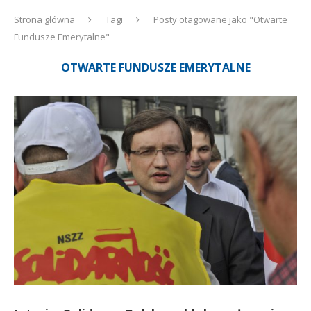
Strona główna
Tagi
Posty otagowane jako "Otwarte
Fundusze Emerytalne"
OTWARTE FUNDUSZE EMERYTALNE