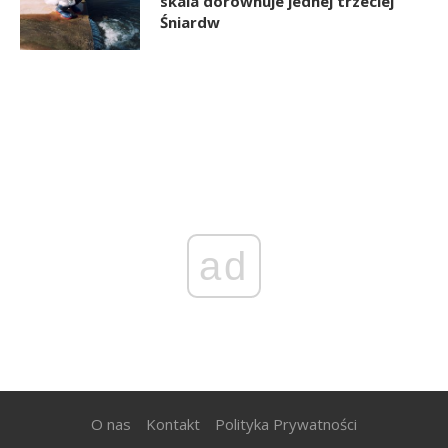
skala dorównuje jednej trzeciej
Śniardw
ad
O nas
Kontakt
Polityka Prywatności