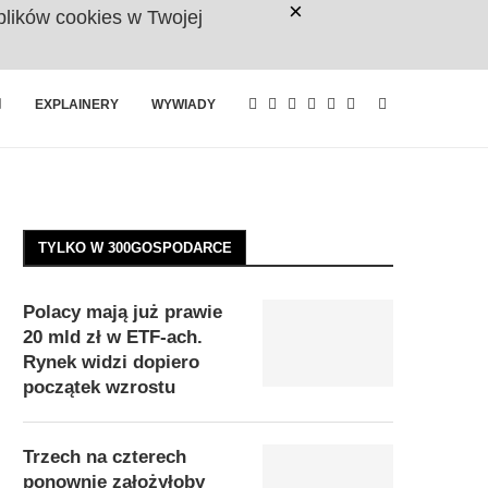
×
plików cookies w Twojej
RESTRYKCJE CHIN UDERZAJĄ W
EXPLAINERY
WYWIADY
TYLKO W 300GOSPODARCE
Polacy mają już prawie
20 mld zł w ETF-ach.
Rynek widzi dopiero
początek wzrostu
Trzech na czterech
ponownie założyłoby