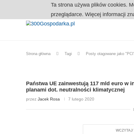
Ta strona używa plików cookies. M
TYLKO U NAS
TRZECH NA CZTERECH PONOWNIE ZAŁOŻYŁ
przeglądarce. Więcej informacji zn
Strona główna
Tagi
Posty otagowane jako "PCI
Państwa UE zainwestują 117 mld euro w inf
planami dot. neutralności klimatycznej
przez
Jacek Rosa
7 lutego 2020
WCZYTAJ