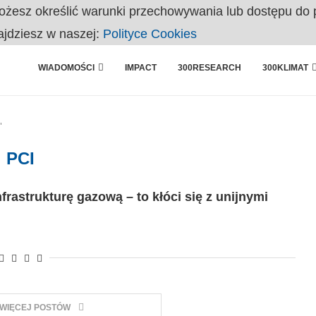
ożesz określić warunki przechowywania lub dostępu do 
OBY WŁASNĄ FIRMĘ. INNYM JUŻ TAK ŁATWO JEJ NIE POLECAJĄ
ajdziesz w naszej:
Polityce Cookies
WIADOMOŚCI
IMPACT
300RESEARCH
300KLIMAT
"
PCI
rastrukturę gazową – to kłóci się z unijnymi
 WIĘCEJ POSTÓW