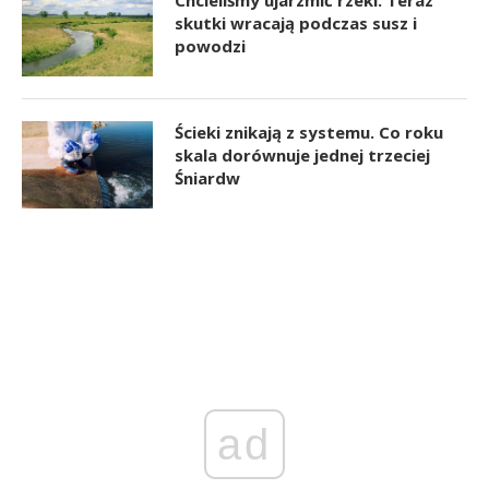
Chcieliśmy ujarzmić rzeki. Teraz
skutki wracają podczas susz i
powodzi
Ścieki znikają z systemu. Co roku
skala dorównuje jednej trzeciej
Śniardw
ad