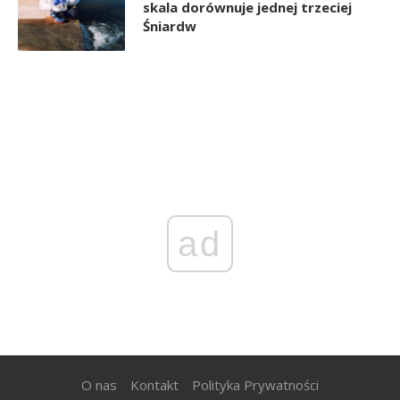
skala dorównuje jednej trzeciej
Śniardw
ad
O nas
Kontakt
Polityka Prywatności