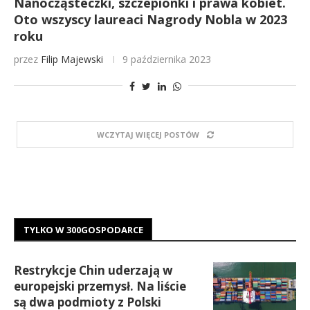
Nanocząsteczki, szczepionki i prawa kobiet.
Oto wszyscy laureaci Nagrody Nobla w 2023
roku
przez
Filip Majewski
9 października 2023
WCZYTAJ WIĘCEJ POSTÓW
TYLKO W 300GOSPODARCE
Restrykcje Chin uderzają w
europejski przemysł. Na liście
są dwa podmioty z Polski