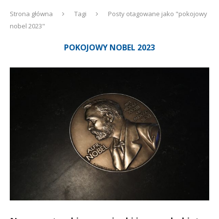
Strona główna
Tagi
Posty otagowane jako "pokojowy
nobel 2023"
POKOJOWY NOBEL 2023