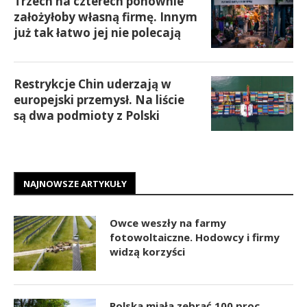
Trzech na czterech ponownie
założyłoby własną firmę. Innym
już tak łatwo jej nie polecają
Restrykcje Chin uderzają w
europejski przemysł. Na liście
są dwa podmioty z Polski
NAJNOWSZE ARTYKUŁY
Owce weszły na farmy
fotowoltaiczne. Hodowcy i firmy
widzą korzyści
Polska miała zebrać 100 proc.