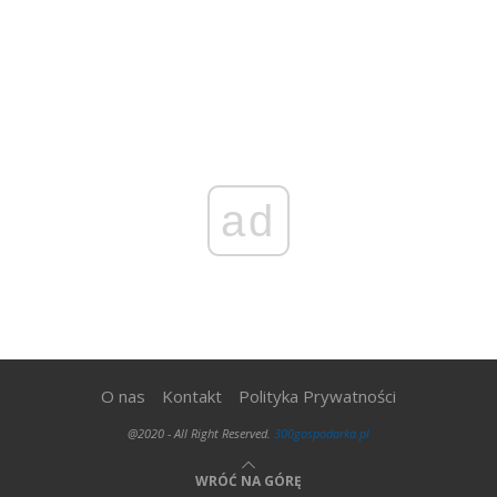
ad
O nas
Kontakt
Polityka Prywatności
@2020 - All Right Reserved.
300gospodarka.pl
WRÓĆ NA GÓRĘ