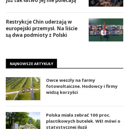
już tak łatwo jej nie polecają
Restrykcje Chin uderzają w
europejski przemysł. Na liście
są dwa podmioty z Polski
NAJNOWSZE ARTYKUŁY
Owce weszły na farmy
fotowoltaiczne. Hodowcy i firmy
widzą korzyści
Polska miała zebrać 100 proc.
plastikowych butelek. WEI mówi o
statystycznej iluzji