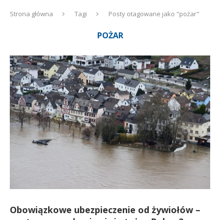
Strona główna
Tagi
Posty otagowane jako "pożar"
POŻAR
Obowiązkowe ubezpieczenie od żywiołów –