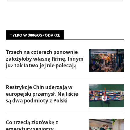
TYLKO W 300GOSPODARCE
Trzech na czterech ponownie
założyłoby własną firmę. Innym
już tak łatwo jej nie polecają
Restrykcje Chin uderzają w
europejski przemysł. Na liście
są dwa podmioty z Polski
Co trzecią złotówkę z
emerytury seniorzy