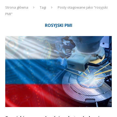
Strona główna
Tagi
Posty otagowane jako "rosyjski
PMI"
ROSYJSKI PMI