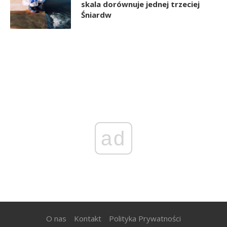
skala dorównuje jednej trzeciej
Śniardw
ad
O nas
Kontakt
Polityka Prywatności