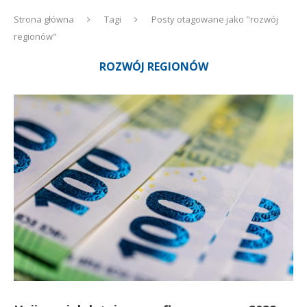
Strona główna
Tagi
Posty otagowane jako "rozwój
regionów"
ROZWÓJ REGIONÓW