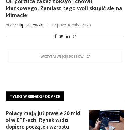
UE porzuca zakaz toksyn i chowu
klatkowego. Zamiast tego woli skupić się na
klimacie
przez
Filip Majewski
17 października 2023
WCZYTAJ WIĘCEJ POSTÓW
TYLKO W 300GOSPODARCE
Polacy mają już prawie 20 mld
zł w ETF-ach. Rynek widzi
dopiero początek wzrostu