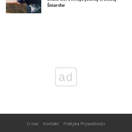
Śniardw
ad
O nas
Kontakt
Polityka Prywatności