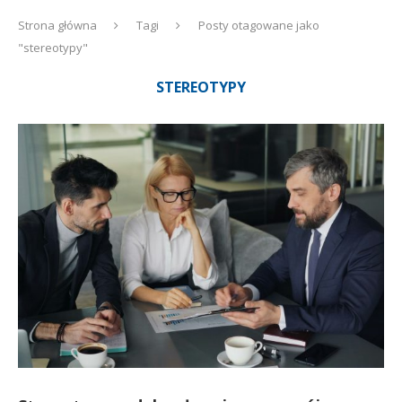
Strona główna
Tagi
Posty otagowane jako
"stereotypy"
STEREOTYPY